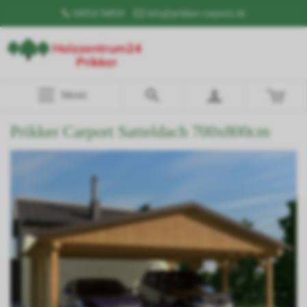
04954 94850
info@prikker-carports.de
Menü
Prikker Carport Satteldach 700x800cm