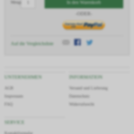
In den Warenkorb
Menge
-ODER-
Auf die Vergleichsliste
UNTERNEHMEN
INFORMATION
AGB
Versand und Lieferung
Impressum
Datenschutz
FAQ
Widerrufsrecht
SERVICE
Kontaktformular