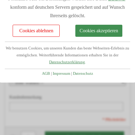
Kostenlose Beratung und Angebotserstellung
Holzart
konform auf deutschen Servern gespeichert und auf Wunsch
Telefonservice durch unser geschultes Fachpersonal
Ihrerseits gelöscht.
Passgenauigkeit da alle Teile aus unserem Haus
Leimholzbogen
Großes Lager dadurch kurze Lieferzeiten
Cookies ablehnen
Cookies akzeptieren
Finanzierung/Ratenkauf möglich
Statiken und Skizzen bei Bedarf verfügbar
Wir benutzen Cookies, um unseren Kunden das beste Webseiten-Erlebnis zu
Dacheindeckung
ermöglichen. Weiterführende Informationen erhalten Sie in der
Große Auswahl an Zubehörartikeln
Datenschutzerklärung
.
PVC-Regenrinnensätze RG 100
AGB
|
Impressum
|
Datenschutz
Kundenbemerkung
* Pflichtfelder