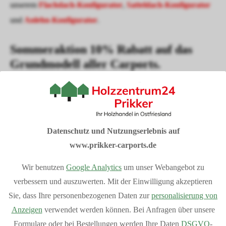
unserem
Flachdach-Konfigurator
,
Satteldach-Konfigurator
und
Anlehn-Konfigurator
.
Sommeraktion 10% Rabatt auf das
Grundmodell aller Carports.
Sondermodelle sind von der Aktion ausgeschlossen
I
hre Vorteile bei Prikker-Carports
Datenschutz und Nutzungserlebnis auf
Fachberatung: 04954 94850
www.prikker-carports.de
Verkauf vom Hersteller
Wir benutzen
Google Analytics
um unser Webangebot zu
Produziert in Deutschland
verbessern und auszuwerten. Mit der Einwilligung akzeptieren
Bequemer Online-Kauf
Sie, dass Ihre personenbezogenen Daten zur
personalisierung von
Bundesweite Lieferung
Mehr Vorteile
anzeigen
Anzeigen
verwendet werden können. Bei Anfragen über unsere
Individuelle Planung Ihres Projektes
Formulare oder bei Bestellungen werden Ihre Daten
DSGVO
-