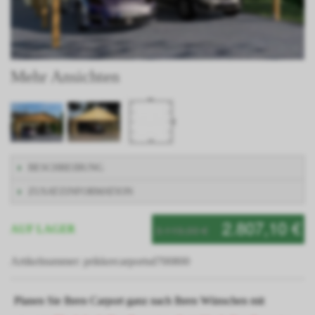
Mehr Ansichten
BESCHREIBUNG
ZUSATZINFORMATION
2.807,10 €
3.119,00 €
AUF LAGER
Artikelnummer: prikkercarportsd700800
Planen Sie Ihren Carport ganz nach Ihren Wünschen mit