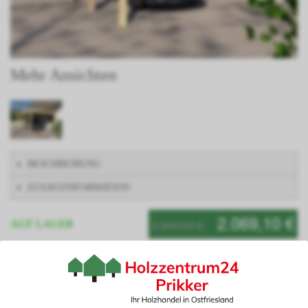
Mehr Ansichten
BESCHREIBUNG
ZUSATZINFORMATION
2.069,10 €
2.299,00 €
AUF LAGER
Artikelnummer: HARZXXXI400900
Planen Sie Ihren Carport ganz nach Ihren Wünschen mit