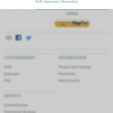
Kostenlose Beratung und Angebotserstellung
AGB
|
Impressum
|
Datenschutz
In den Warenkorb
Menge
Telefonservice durch unser geschultes Fachpersonal
-ODER-
Passgenauigkeit da alle Teile aus unserem Haus
Großes Lager dadurch kurze Lieferzeiten
Finanzierung/Ratenkauf möglich
Statiken und Skizzen bei Bedarf verfügbar
Große Auswahl an Zubehörartikeln
UNTERNEHMEN
INFORMATION
AGB
Versand und Lieferung
Impressum
Datenschutz
FAQ
Widerrufsrecht
SERVICE
Kontaktformular
Telefonische Beratung