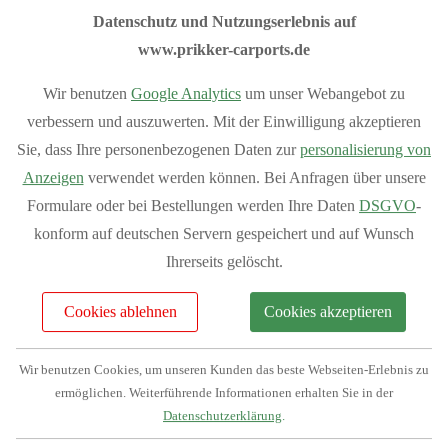
unserem
Flachdach-Konfigurator
,
Satteldach-Konfigurator
Datenschutz und Nutzungserlebnis auf
und
Anlehn-Konfigurator
.
www.prikker-carports.de
Sommeraktion 10% Rabatt auf das
Wir benutzen
Google Analytics
um unser Webangebot zu
verbessern und auszuwerten. Mit der Einwilligung akzeptieren
Grundmodell aller Carports.
Sie, dass Ihre personenbezogenen Daten zur
personalisierung von
Anzeigen
verwendet werden können. Bei Anfragen über unsere
Sondermodelle sind von der Aktion ausgeschlossen
Formulare oder bei Bestellungen werden Ihre Daten
DSGVO
-
konform auf deutschen Servern gespeichert und auf Wunsch
I
hre Vorteile bei Prikker-Carports
Ihrerseits gelöscht.
Fachberatung: 04954 94850
Verkauf vom Hersteller
Cookies ablehnen
Cookies akzeptieren
Produziert in Deutschland
Bequemer Online-Kauf
Wir benutzen Cookies, um unseren Kunden das beste Webseiten-Erlebnis zu
ermöglichen. Weiterführende Informationen erhalten Sie in der
Bundesweite Lieferung
Mehr Vorteile
anzeigen
Datenschutzerklärung
.
Individuelle Planung Ihres Projektes