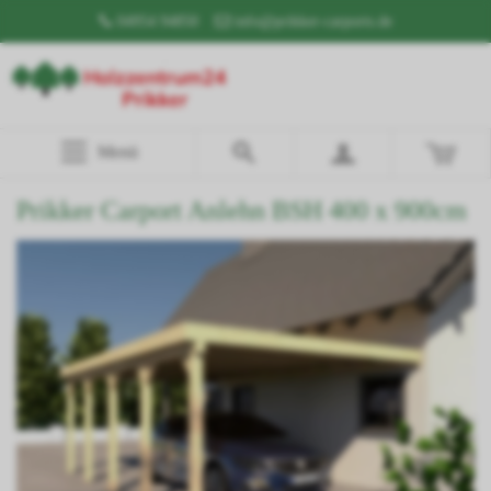
04954 94850
info@prikker-carports.de
Menü
Prikker Carport Anlehn BSH 400 x 900cm