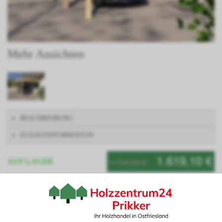
Mehr Ansichten
BESCHREIBUNG
ZUSATZINFORMATION
1.619,10 €
1.799,00 €
AUF LAGER
Artikelnummer: RHÖNVII400800
Planen Sie Ihren Carport ganz nach Ihren Wünschen mit