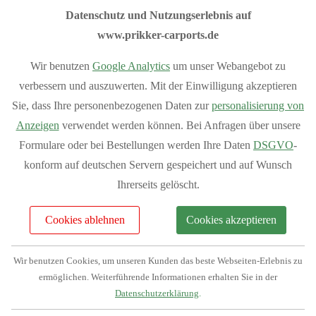
unserem
Flachdach-Konfigurator
,
Satteldach-Konfigurator
Datenschutz und Nutzungserlebnis auf
und
Anlehn-Konfigurator
.
www.prikker-carports.de
Sommeraktion 10% Rabatt auf das
Wir benutzen
Google Analytics
um unser Webangebot zu
verbessern und auszuwerten. Mit der Einwilligung akzeptieren
Grundmodell aller Carports.
Sie, dass Ihre personenbezogenen Daten zur
personalisierung von
Anzeigen
verwendet werden können. Bei Anfragen über unsere
Sondermodelle sind von der Aktion ausgeschlossen
Formulare oder bei Bestellungen werden Ihre Daten
DSGVO
-
konform auf deutschen Servern gespeichert und auf Wunsch
I
hre Vorteile bei Prikker-Carports
Ihrerseits gelöscht.
Fachberatung: 04954 94850
Verkauf vom Hersteller
Cookies ablehnen
Cookies akzeptieren
Produziert in Deutschland
Bequemer Online-Kauf
Wir benutzen Cookies, um unseren Kunden das beste Webseiten-Erlebnis zu
ermöglichen. Weiterführende Informationen erhalten Sie in der
Bundesweite Lieferung
Mehr Vorteile
anzeigen
Datenschutzerklärung
.
Individuelle Planung Ihres Projektes