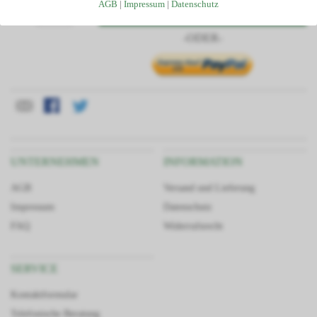
Kostenlose Beratung und Angebotserstellung
AGB
|
Impressum
|
Datenschutz
In den Warenkorb
Menge
Telefonservice durch unser geschultes Fachpersonal
-ODER-
Passgenauigkeit da alle Teile aus unserem Haus
Großes Lager dadurch kurze Lieferzeiten
Finanzierung/Ratenkauf möglich
Statiken und Skizzen bei Bedarf verfügbar
Große Auswahl an Zubehörartikeln
UNTERNEHMEN
INFORMATION
AGB
Versand und Lieferung
Impressum
Datenschutz
FAQ
Widerrufsrecht
SERVICE
Kontaktformular
Telefonische Beratung