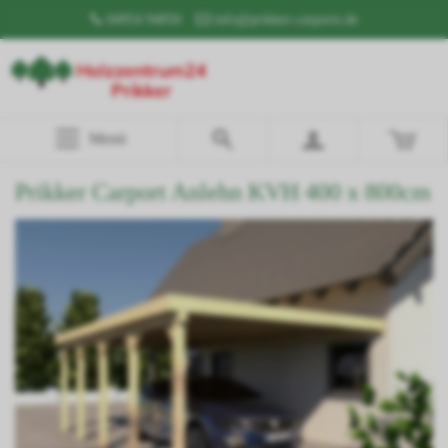
04954 94850
info@prikker-carports.de
Menü
Prikker Carport Anlehn KVH 400 x 800cm