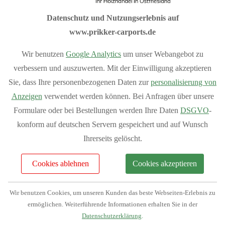
Planen Sie Ihren Carport ganz nach Ihren Wünschen mit
Datenschutz und Nutzungserlebnis auf
unserem
Flachdach-Konfigurator
,
Satteldach-Konfigurator
www.prikker-carports.de
und
Anlehn-Konfigurator
.
Wir benutzen
Google Analytics
um unser Webangebot zu
Sommeraktion 10% Rabatt auf das
verbessern und auszuwerten. Mit der Einwilligung akzeptieren
Grundmodell aller Carports.
Sie, dass Ihre personenbezogenen Daten zur
personalisierung von
Anzeigen
verwendet werden können. Bei Anfragen über unsere
Sondermodelle sind von der Aktion ausgeschlossen
Formulare oder bei Bestellungen werden Ihre Daten
DSGVO
-
konform auf deutschen Servern gespeichert und auf Wunsch
I
hre Vorteile bei Prikker-Carports
Ihrerseits gelöscht.
Fachberatung: 04954 94850
Cookies ablehnen
Cookies akzeptieren
Verkauf vom Hersteller
Produziert in Deutschland
Wir benutzen Cookies, um unseren Kunden das beste Webseiten-Erlebnis zu
Bequemer Online-Kauf
ermöglichen. Weiterführende Informationen erhalten Sie in der
Bundesweite Lieferung
Mehr Vorteile
anzeigen
Datenschutzerklärung
.