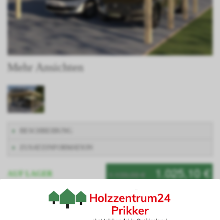
Mehr Ansichten
BESCHREIBUNG
ZUSATZINFORMATION
1.025,10 €
1.139,00 €
AUF LAGER
Artikelnummer: AVUSI500500