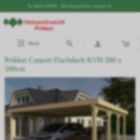
04954 94850
info@prikker-carports.de
Menü
Prikker Carport Flachdach KVH 500 x
500cm