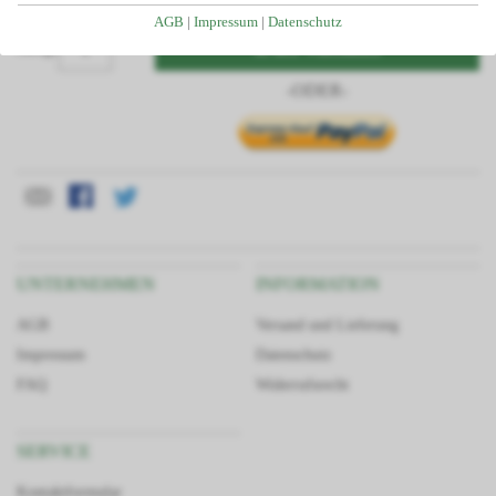
Individuelle Planung Ihres Projektes
AGB
|
Impressum
|
Datenschutz
Kostenlose Beratung und Angebotserstellung
In den Warenkorb
Menge
Telefonservice durch unser geschultes Fachpersonal
-ODER-
Passgenauigkeit da alle Teile aus unserem Haus
Großes Lager dadurch kurze Lieferzeiten
Finanzierung/Ratenkauf möglich
Statiken und Skizzen bei Bedarf verfügbar
Große Auswahl an Zubehörartikeln
UNTERNEHMEN
INFORMATION
AGB
Versand und Lieferung
Impressum
Datenschutz
FAQ
Widerrufsrecht
SERVICE
Kontaktformular