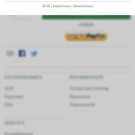
Individuelle Planung Ihres Projektes
AGB
|
Impressum
|
Datenschutz
Kostenlose Beratung und Angebotserstellung
In den Warenkorb
Menge
Telefonservice durch unser geschultes Fachpersonal
-ODER-
Passgenauigkeit da alle Teile aus unserem Haus
Großes Lager dadurch kurze Lieferzeiten
Finanzierung/Ratenkauf möglich
Statiken und Skizzen bei Bedarf verfügbar
Große Auswahl an Zubehörartikeln
UNTERNEHMEN
INFORMATION
AGB
Versand und Lieferung
Impressum
Datenschutz
FAQ
Widerrufsrecht
SERVICE
Kontaktformular