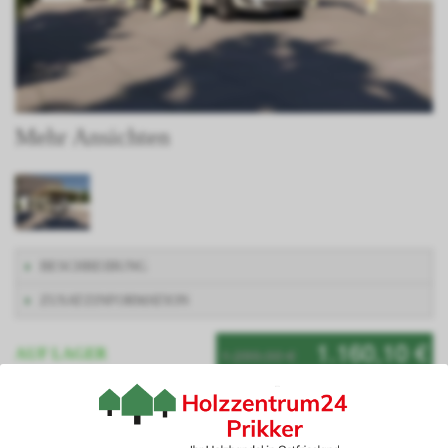
Mehr Ansichten
BESCHREIBUNG
ZUSATZINFORMATION
1.160,10 €
1.289,00 €
AUF LAGER
Artikelnummer: AVUSXIV400600