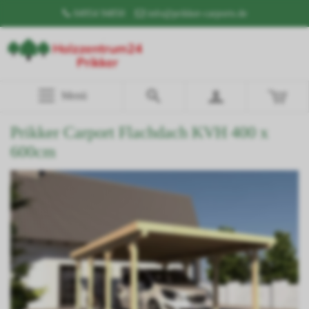
04954 94850
info@prikker-carports.de
Menü
Prikker Carport Flachdach KVH 400 x
600cm