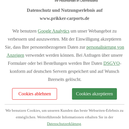
Planen Sie Ihren Carport ganz nach Ihren Wünschen mit
Datenschutz und Nutzungserlebnis auf
unserem
Flachdach-Konfigurator
,
Satteldach-Konfigurator
www.prikker-carports.de
und
Anlehn-Konfigurator
.
Wir benutzen
Google Analytics
um unser Webangebot zu
Sommeraktion 10% Rabatt auf das
verbessern und auszuwerten. Mit der Einwilligung akzeptieren
Grundmodell aller Carports.
Sie, dass Ihre personenbezogenen Daten zur
personalisierung von
Anzeigen
verwendet werden können. Bei Anfragen über unsere
Sondermodelle sind von der Aktion ausgeschlossen
Formulare oder bei Bestellungen werden Ihre Daten
DSGVO
-
konform auf deutschen Servern gespeichert und auf Wunsch
I
hre Vorteile bei Prikker-Carports
Ihrerseits gelöscht.
Fachberatung: 04954 94850
Cookies ablehnen
Cookies akzeptieren
Verkauf vom Hersteller
Produziert in Deutschland
Wir benutzen Cookies, um unseren Kunden das beste Webseiten-Erlebnis zu
Bequemer Online-Kauf
ermöglichen. Weiterführende Informationen erhalten Sie in der
Bundesweite Lieferung
Mehr Vorteile
anzeigen
Datenschutzerklärung
.