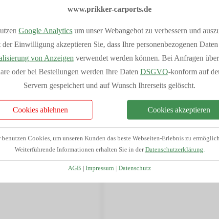
www.prikker-carports.de
Passgenauigkeit da alle Te
Großes Lager dadurch kurze
nutzen
Google Analytics
um unser Webangebot zu verbessern und ausz
Finanzierung/Ratenkauf mö
 der Einwilligung akzeptieren Sie, dass Ihre personenbezogenen Daten
sen
Statiken und Skizzen bei B
alisierung von Anzeigen
verwendet werden können. Bei Anfragen über
are oder bei Bestellungen werden Ihre Daten
DSGVO
-konform auf de
Große Auswahl an Zubehöra
Servern gespeichert und auf Wunsch Ihrerseits gelöscht.
Cookies ablehnen
Cookies akzeptieren
 benutzen Cookies, um unseren Kunden das beste Webseiten-Erlebnis zu ermöglic
Weiterführende Informationen erhalten Sie in der
Datenschutzerklärung
.
AGB
|
Impressum
|
Datenschutz