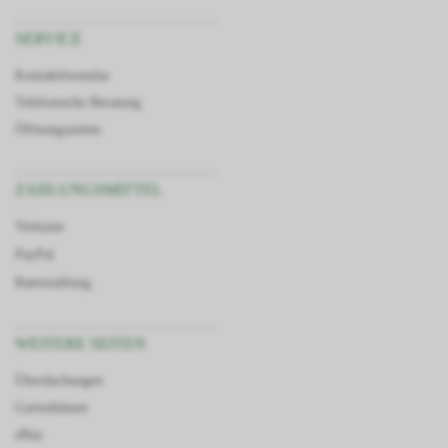
SERVICE
Kontaktformular
Telefonische Beratung
Öffnungszeiten
ZAHLUNGSMITTEL
Vorkasse
PayPal
Ratenzahlung
WEITERE SEITEN
Überdachungen
Gartenhäuser
eBay