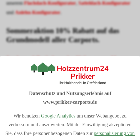
unserem
Flachdach-Konfigurator
,
Satteldach-Konfigurator
und
Anlehn-Konfigurator
.
Sommeraktion 10% Rabatt auf das
Grundmodell aller Carports.
Sondermodelle sind von der Aktion ausgeschlossen
I
hre Vorteile bei Prikker-Carports
Fachberatung: 04954 94850
Datenschutz und Nutzungserlebnis auf
Verkauf vom Hersteller
www.prikker-carports.de
Produziert in Deutschland
Bequemer Online-Kauf
Wir benutzen
Google Analytics
um unser Webangebot zu
Bundesweite Lieferung
Mehr Vorteile
anzeigen
verbessern und auszuwerten. Mit der Einwilligung akzeptieren
Individuelle Planung Ihres Projektes
Sie, dass Ihre personenbezogenen Daten zur
personalisierung von