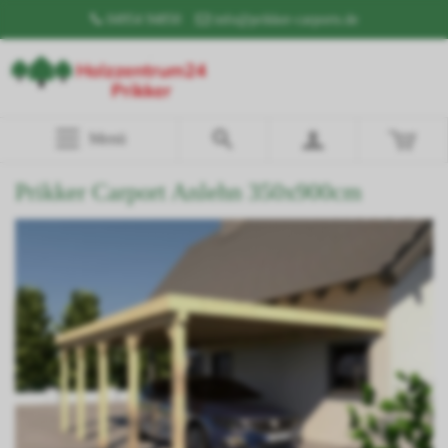
04954 94850
info@prikker-carports.de
Menü
Prikker Carport Anlehn 350x900cm