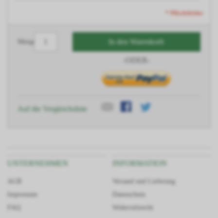
* Pflichtfelder
In den Warenkorb
Menge
-ODER-
Auf die Vergleichsliste
UNTERNEHMEN
INFORMATION
AGB
Versand und Lieferung
Impressum
Datenschutz
FAQ
Widerrufsrecht