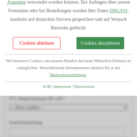
Anzeigen
verwendet werden können. Bei Anfragen über unsere
Kostenlose Beratung und Angebotserstellung
Holzart
Formulare oder bei Bestellungen werden Ihre Daten
DSGVO
-
Telefonservice durch unser geschultes Fachpersonal
konform auf deutschen Servern gespeichert und auf Wunsch
Passgenauigkeit da alle Teile aus unserem Haus
H-Pfostenträger
Ihrerseits gelöscht.
Großes Lager dadurch kurze Lieferzeiten
Finanzierung/Ratenkauf möglich
Cookies ablehnen
Cookies akzeptieren
Statiken und Skizzen bei Bedarf verfügbar
Dacheindeckung
Große Auswahl an Zubehörartikeln
Wir benutzen Cookies, um unseren Kunden das beste Webseiten-Erlebnis zu
ermöglichen. Weiterführende Informationen erhalten Sie in der
Wandanschlussprofil
Datenschutzerklärung
.
AGB
|
Impressum
|
Datenschutz
PVC-Regenrinnensatz RG 100
Kundenbemerkung