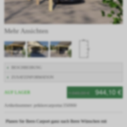
Mehr Ansichten
BESCHREIBUNG
ZUSATZINFORMATION
944,10 €
1.049,00 €
AUF LAGER
Artikelnummer: prikkercarportac350900
Planen Sie Ihren Carport ganz nach Ihren Wünschen mit