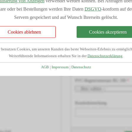
alisierung von Anzeigen
verwendet werden können. Bei Anfragen über
Passgenauigkeit da alle Te
are oder bei Bestellungen werden Ihre Daten
DSGVO
-konform auf de
H-Pfostenträger
Großes Lager dadurch kurze
Servern gespeichert und auf Wunsch Ihrerseits gelöscht.
Finanzierung/Ratenkauf mö
Cookies ablehnen
Cookies akzeptieren
Statiken und Skizzen bei B
Dacheindeckung
Große Auswahl an Zubehöra
 benutzen Cookies, um unseren Kunden das beste Webseiten-Erlebnis zu ermöglic
Weiterführende Informationen erhalten Sie in der
Datenschutzerklärung
.
Wandanschlussprofil
AGB
|
Impressum
|
Datenschutz
PVC-Regenrinnensatz RG 100
Kundenbemerkung
en Fall