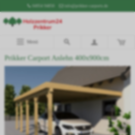
04954 94850
info@prikker-carports.de
Menü
Prikker Carport Anlehn 400x900cm