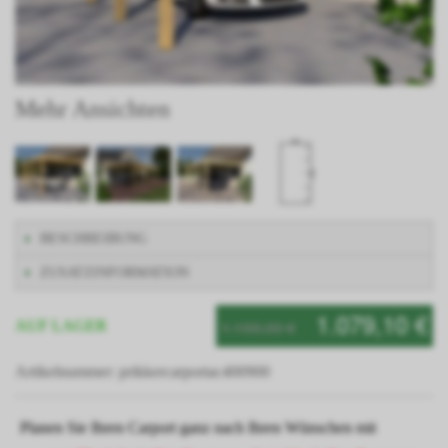
Mehr Ansichten
BESCHREIBUNG
ZUSATZINFORMATION
1.079,10 €
1.199,00 €
AUF LAGER
Artikelnummer: prikkercarportac400900
Planen Sie Ihren Carport ganz nach Ihren Wünschen mit