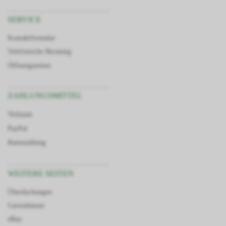
SERVICE
Kontaktformular
Telefonische Beratung
Öffnungszeiten
ZAHLUNGSMITTEL
Vorkasse
PayPal
Ratenzahlung
WEITERE SEITEN
Überdachungen
Gartenhäuser
eBay