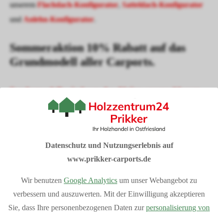
unserem
Flachdach-Konfigurator
,
Satteldach-Konfigurator
und
Anlehn-Konfigurator
.
Sommeraktion 10% Rabatt auf das
Grundmodell aller Carports.
Sondermodelle sind von der Aktion ausgeschlossen
I
hre Vorteile bei Prikker-Carports
Fachberatung: 04954 94850
Datenschutz und Nutzungserlebnis auf
Verkauf vom Hersteller
www.prikker-carports.de
Produziert in Deutschland
Bequemer Online-Kauf
Wir benutzen
Google Analytics
um unser Webangebot zu
Bundesweite Lieferung
Mehr Vorteile
anzeigen
verbessern und auszuwerten. Mit der Einwilligung akzeptieren
Individuelle Planung Ihres Projektes
Sie, dass Ihre personenbezogenen Daten zur
personalisierung von