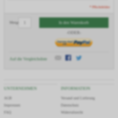
* Pflichtfelder
In den Warenkorb
Menge
-ODER-
Auf die Vergleichsliste
UNTERNEHMEN
INFORMATION
AGB
Versand und Lieferung
Impressum
Datenschutz
FAQ
Widerrufsrecht