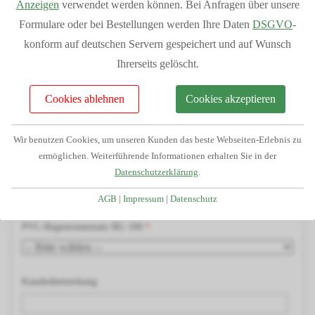
Anzeigen
verwendet werden können. Bei Anfragen über unsere
Kostenlose Beratung und Angebotserstellung
Holzart
Formulare oder bei Bestellungen werden Ihre Daten
DSGVO
-
Telefonservice durch unser geschultes Fachpersonal
konform auf deutschen Servern gespeichert und auf Wunsch
Passgenauigkeit da alle Teile aus unserem Haus
H-Pfostenträger
Ihrerseits gelöscht.
Großes Lager dadurch kurze Lieferzeiten
Finanzierung/Ratenkauf möglich
Cookies ablehnen
Cookies akzeptieren
Statiken und Skizzen bei Bedarf verfügbar
Dacheindeckung
Große Auswahl an Zubehörartikeln
Wir benutzen Cookies, um unseren Kunden das beste Webseiten-Erlebnis zu
ermöglichen. Weiterführende Informationen erhalten Sie in der
Wandanschlussprofil
Datenschutzerklärung
.
AGB
|
Impressum
|
Datenschutz
PVC-Regenrinnensatz RG 100
Kundenbemerkung