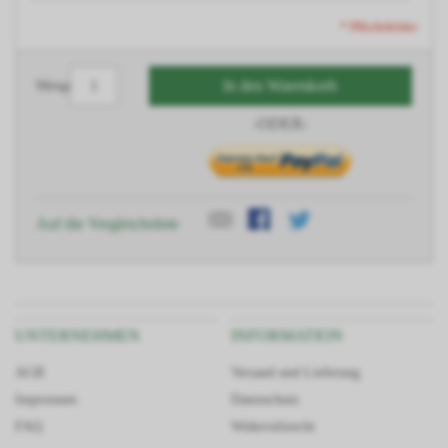
* Pflichtfelder
In den Warenkorb
Menge
-ODER-
Auf die Vergleichsliste
UNTERNEHMEN
INFORMATION
AGB
Versand und Lieferung
Impressum
Datenschutz
FAQ
Widerrufsrecht