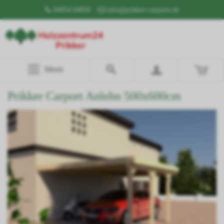
04954 94850
info@prikker-carports.de
Menü
Prikker Carport Anlehn 500x600cm