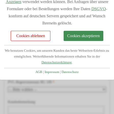
Anzeigen
verwendet werden können. Bei Anfragen über unsere
Kostenlose Beratung und Angebotserstellung
Holzart
Formulare oder bei Bestellungen werden Ihre Daten
DSGVO
-
Telefonservice durch unser geschultes Fachpersonal
konform auf deutschen Servern gespeichert und auf Wunsch
Passgenauigkeit da alle Teile aus unserem Haus
H-Pfostenträger
Ihrerseits gelöscht.
Großes Lager dadurch kurze Lieferzeiten
Finanzierung/Ratenkauf möglich
Cookies ablehnen
Cookies akzeptieren
Statiken und Skizzen bei Bedarf verfügbar
Dacheindeckung
Große Auswahl an Zubehörartikeln
Wir benutzen Cookies, um unseren Kunden das beste Webseiten-Erlebnis zu
ermöglichen. Weiterführende Informationen erhalten Sie in der
Wandanschlussprofil
Datenschutzerklärung
.
AGB
|
Impressum
|
Datenschutz
PVC-Regenrinnensatz RG 100
Kundenbemerkung