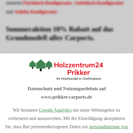
unserem
Flachdach-Konfigurator
,
Satteldach-Konfigurator
und
Anlehn-Konfigurator
.
Sommeraktion 10% Rabatt auf das
Grundmodell aller Carports.
Sondermodelle sind von der Aktion ausgeschlossen
I
hre Vorteile bei Prikker-Carports
Fachberatung: 04954 94850
Datenschutz und Nutzungserlebnis auf
Verkauf vom Hersteller
www.prikker-carports.de
Produziert in Deutschland
Bequemer Online-Kauf
Wir benutzen
Google Analytics
um unser Webangebot zu
Bundesweite Lieferung
Mehr Vorteile
anzeigen
verbessern und auszuwerten. Mit der Einwilligung akzeptieren
Individuelle Planung Ihres Projektes
Sie, dass Ihre personenbezogenen Daten zur
personalisierung von