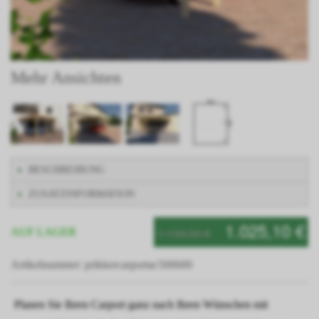
Mehr Ansichten
BESCHREIBUNG
ZUSATZINFORMATION
1.025,10 €
1.139,00 €
AUF LAGER
Artikelnummer: prikkercarportac500600
Planen Sie Ihren Carport ganz nach Ihren Wünschen mit