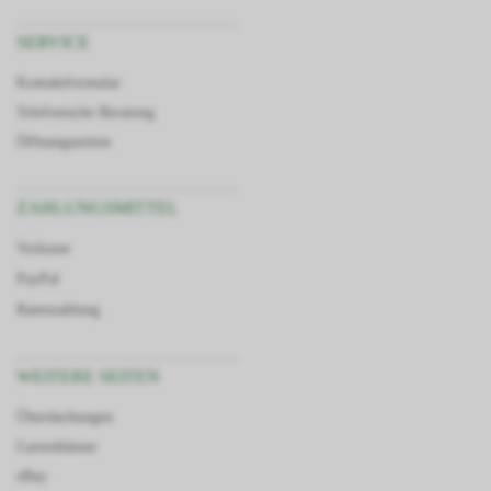
SERVICE
Kontaktformular
Telefonische Beratung
Öffnungszeiten
ZAHLUNGSMITTEL
Vorkasse
PayPal
Ratenzahlung
WEITERE SEITEN
Überdachungen
Gartenhäuser
eBay