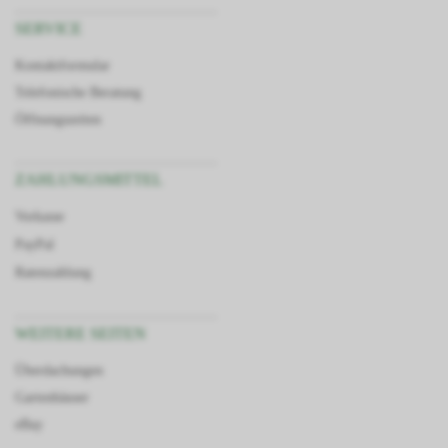
SERVICE
Kontaktformular
Telefonische Beratung
Öffnungszeiten
ZAHLUNGSMITTEL
Vorkasse
PayPal
Ratenzahlung
WEITERE SEITEN
Überdachungen
Gartenhäuser
eBay