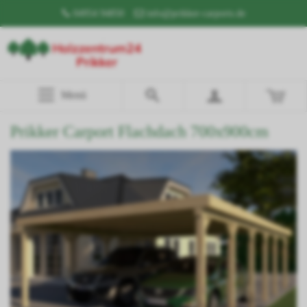
04954 94850
info@prikker-carports.de
Menü
Prikker Carport Flachdach 700x900cm