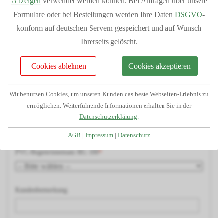
Holzart
Anzeigen
verwendet werden können. Bei Anfragen über unsere
Telefonservice durch unser geschultes Fachpersonal
Formulare oder bei Bestellungen werden Ihre Daten
DSGVO
-
Passgenauigkeit da alle Teile aus unserem Haus
konform auf deutschen Servern gespeichert und auf Wunsch
Leimholzbogen
Ihrerseits gelöscht.
Großes Lager dadurch kurze Lieferzeiten
Finanzierung/Ratenkauf möglich
Cookies ablehnen
Cookies akzeptieren
Statiken und Skizzen bei Bedarf verfügbar
Blende/Umrandung
Große Auswahl an Zubehörartikeln
Wir benutzen Cookies, um unseren Kunden das beste Webseiten-Erlebnis zu
ermöglichen. Weiterführende Informationen erhalten Sie in der
Dacheindeckung
Datenschutzerklärung
.
AGB
|
Impressum
|
Datenschutz
PVC-Regenrinnensatz RG 100
Kundenbemerkung