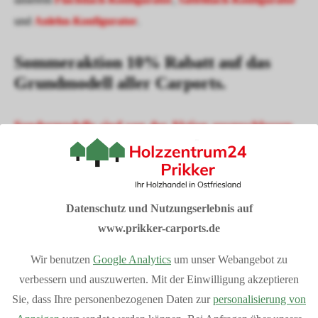
und
Anlehn-Konfigurator
.
Sommeraktion 10% Rabatt auf das
Grundmodell aller Carports.
Sondermodelle sind von der Aktion ausgeschlossen
I
hre Vorteile bei Prikker-Carports
Fachberatung: 04954 94850
Datenschutz und Nutzungserlebnis auf
Verkauf vom Hersteller
www.prikker-carports.de
Produziert in Deutschland
Bequemer Online-Kauf
Wir benutzen
Google Analytics
um unser Webangebot zu
Bundesweite Lieferung
Mehr Vorteile
anzeigen
verbessern und auszuwerten. Mit der Einwilligung akzeptieren
Individuelle Planung Ihres Projektes
Sie, dass Ihre personenbezogenen Daten zur
personalisierung von
Kostenlose Beratung und Angebotserstellung