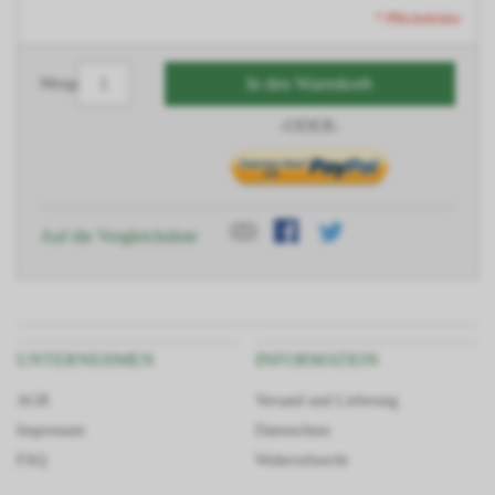
* Pflichtfelder
In den Warenkorb
Menge
-ODER-
Auf die Vergleichsliste
UNTERNEHMEN
INFORMATION
AGB
Versand und Lieferung
Impressum
Datenschutz
FAQ
Widerrufsrecht