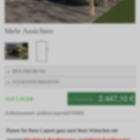
Mehr Ansichten
BESCHREIBUNG
ZUSATZINFORMATION
2.447,10 €
2.719,00 €
AUF LAGER
Artikelnummer: prikkercarportfd700900
Planen Sie Ihren Carport ganz nach Ihren Wünschen mit
unserem
Flachdach-Konfigurator
,
Satteldach-Konfigurator