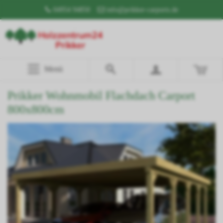
04954 94850
info@prikker-carports.de
Menü
Prikker Wohnmobil Flachdach Carport
800x800cm