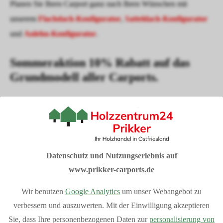
Planen Sie Ihren Carport ganz nach Ihren Wünschen mit
unserem
Flachdach-Konfigurator
,
Satteldach-Konfigurator
und
Anlehn-Konfigurator
.
Sommeraktion 10% Rabatt auf das
Grundmodell aller Carports.
Sondermodelle sind von der Aktion ausgeschlossen
I
hre Vorteile bei Prikker-Carports
Fachberatung: 04954 94850
Datenschutz und Nutzungserlebnis auf
Verkauf vom Hersteller
www.prikker-carports.de
Produziert in Deutschland
Wir benutzen
Google Analytics
um unser Webangebot zu
Bequemer Online-Kauf
verbessern und auszuwerten. Mit der Einwilligung akzeptieren
Bundesweite Lieferung
Mehr Vorteile
anzeigen
Sie, dass Ihre personenbezogenen Daten zur
personalisierung von