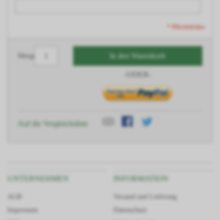
* Pflichtfelder
In den Warenkorb
Menge
-ODER-
Auf die Vergleichsliste
UNTERNEHMEN
INFORMATION
AGB
Versand und Lieferung
Impressum
Datenschutz