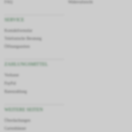
FAQ
Widerrufsrecht
SERVICE
Kontaktformular
Telefonische Beratung
Öffnungszeiten
ZAHLUNGSMITTEL
Vorkasse
PayPal
Ratenzahlung
WEITERE SEITEN
Überdachungen
Gartenhäuser