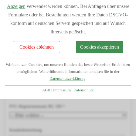
Individuelle Planung Ihres Projektes
Anzeigen
verwendet werden können. Bei Anfragen über unsere
Kostenlose Beratung und Angebotserstellung
Holzart
Formulare oder bei Bestellungen werden Ihre Daten
DSGVO
-
Telefonservice durch unser geschultes Fachpersonal
konform auf deutschen Servern gespeichert und auf Wunsch
Passgenauigkeit da alle Teile aus unserem Haus
Ihrerseits gelöscht.
H-Pfostenträger
Großes Lager dadurch kurze Lieferzeiten
Cookies ablehnen
Cookies akzeptieren
Finanzierung/Ratenkauf möglich
Statiken und Skizzen bei Bedarf verfügbar
Blende/Umrandung
Wir benutzen Cookies, um unseren Kunden das beste Webseiten-Erlebnis zu
Große Auswahl an Zubehörartikeln
ermöglichen. Weiterführende Informationen erhalten Sie in der
Datenschutzerklärung
.
Dacheindeckung
AGB
|
Impressum
|
Datenschutz
PVC-Regenrinnensatz RG 100
Kundenbemerkung