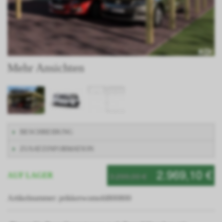
Mehr Ansichten
BESCHREIBUNG
ZUSATZINFORMATION
2.969,10 €
3.299,00 €
AUF LAGER
Artikelnummer: prikkerwomofd800800