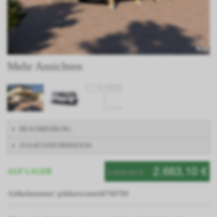
Mehr Ansichten
BESCHREIBUNG
ZUSATZINFORMATION
2.663,10 €
2.959,00 €
AUF LAGER
Artikelnummer: prikkerwomofd700700