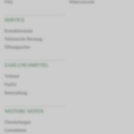
FAQ
Widerrufsrecht
SERVICE
Kontaktformular
Telefonische Beratung
Öffnungszeiten
ZAHLUNGSMITTEL
Vorkasse
PayPal
Ratenzahlung
WEITERE SEITEN
Überdachungen
Gartenhäuser