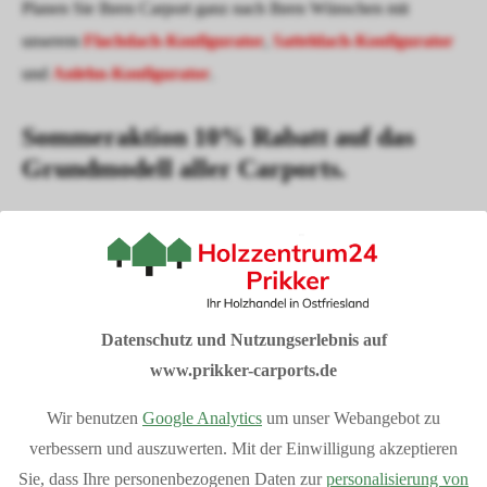
Planen Sie Ihren Carport ganz nach Ihren Wünschen mit
unserem
Flachdach-Konfigurator
,
Satteldach-Konfigurator
und
Anlehn-Konfigurator
.
Sommeraktion 10% Rabatt auf das
Grundmodell aller Carports.
Sondermodelle sind von der Aktion ausgeschlossen
I
hre Vorteile bei Prikker-Carports
Fachberatung: 04954 94850
Datenschutz und Nutzungserlebnis auf
Verkauf vom Hersteller
www.prikker-carports.de
Produziert in Deutschland
Wir benutzen
Google Analytics
um unser Webangebot zu
Bequemer Online-Kauf
verbessern und auszuwerten. Mit der Einwilligung akzeptieren
Bundesweite Lieferung
Mehr Vorteile
anzeigen
Sie, dass Ihre personenbezogenen Daten zur
personalisierung von