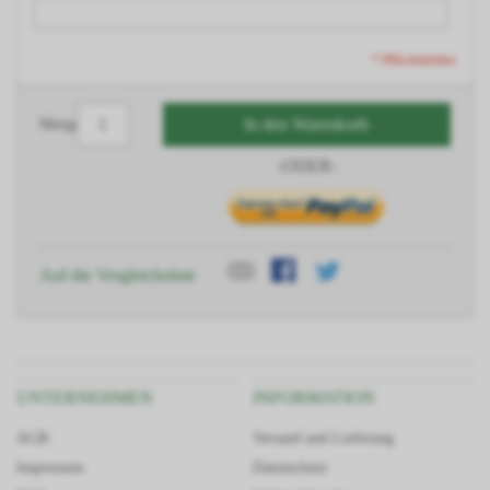
* Pflichtfelder
In den Warenkorb
Menge
-ODER-
Auf die Vergleichsliste
UNTERNEHMEN
INFORMATION
AGB
Versand und Lieferung
Impressum
Datenschutz