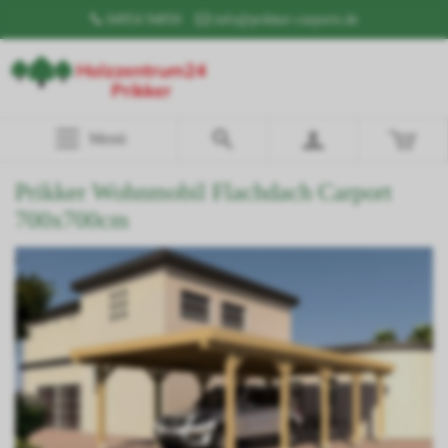
04954 94850
info@prikker-carports.de
Menü
Prikker Wohnmobil Flachdach Carport
700x700cm