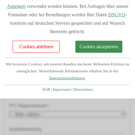
Individuelle Planung Ihres Projektes
Anzeigen
verwendet werden können. Bei Anfragen über unsere
Kostenlose Beratung und Angebotserstellung
Holzart
Formulare oder bei Bestellungen werden Ihre Daten
DSGVO
-
Telefonservice durch unser geschultes Fachpersonal
konform auf deutschen Servern gespeichert und auf Wunsch
Passgenauigkeit da alle Teile aus unserem Haus
Ihrerseits gelöscht.
H-Pfostenträger
Großes Lager dadurch kurze Lieferzeiten
Cookies ablehnen
Cookies akzeptieren
Finanzierung/Ratenkauf möglich
Statiken und Skizzen bei Bedarf verfügbar
Blende/Umrandung
Wir benutzen Cookies, um unseren Kunden das beste Webseiten-Erlebnis zu
Große Auswahl an Zubehörartikeln
ermöglichen. Weiterführende Informationen erhalten Sie in der
Datenschutzerklärung
.
Dacheindeckung
AGB
|
Impressum
|
Datenschutz
PVC-Regenrinnensatz
Kundenbemerkung