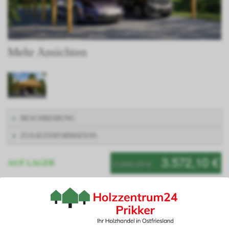
Mehr Ansichten
BESCHREIBUNG
ZUSATZINFORMATION
3.572,10 €
3.969,00 €
AUF LAGER
Artikelnummer: MONACOXXXIII600900
Planen Sie Ihren Carport ganz nach Ihren Wünschen mit