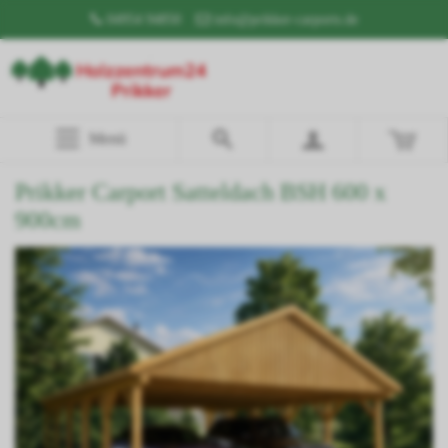
04954 94850
info@prikker-carports.de
Menü
Prikker Carport Satteldach BSH 600 x
900cm