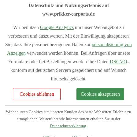
unserem
Flachdach-Konfigurator
,
Satteldach-Konfigurator
Datenschutz und Nutzungserlebnis auf
und
Anlehn-Konfigurator
.
www.prikker-carports.de
Sommeraktion 10% Rabatt auf das
Wir benutzen
Google Analytics
um unser Webangebot zu
Grundmodell aller Carports.
verbessern und auszuwerten. Mit der Einwilligung akzeptieren
Sie, dass Ihre personenbezogenen Daten zur
personalisierung von
Anzeigen
verwendet werden können. Bei Anfragen über unsere
Sondermodelle sind von der Aktion ausgeschlossen
Formulare oder bei Bestellungen werden Ihre Daten
DSGVO
-
konform auf deutschen Servern gespeichert und auf Wunsch
I
hre Vorteile bei Prikker-Carports
Ihrerseits gelöscht.
Fachberatung: 04954 94850
Verkauf vom Hersteller
Cookies ablehnen
Cookies akzeptieren
Produziert in Deutschland
Bequemer Online-Kauf
Wir benutzen Cookies, um unseren Kunden das beste Webseiten-Erlebnis zu
Bundesweite Lieferung
ermöglichen. Weiterführende Informationen erhalten Sie in der
Mehr Vorteile
anzeigen
Datenschutzerklärung
.
Individuelle Planung Ihres Projektes