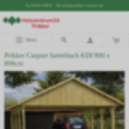
04954 94850
info@prikker-carports.de
Menü
Prikker Carport Satteldach KDI 800 x
800cm