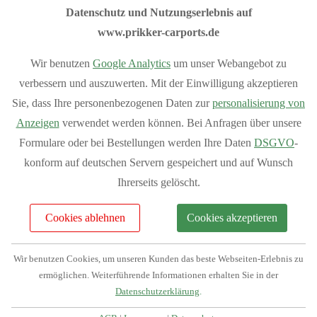
unserem
Flachdach-Konfigurator
,
Satteldach-Konfigurator
Datenschutz und Nutzungserlebnis auf
und
Anlehn-Konfigurator
.
www.prikker-carports.de
Sommeraktion 10% Rabatt auf das
Wir benutzen
Google Analytics
um unser Webangebot zu
Grundmodell aller Carports.
verbessern und auszuwerten. Mit der Einwilligung akzeptieren
Sie, dass Ihre personenbezogenen Daten zur
personalisierung von
Anzeigen
verwendet werden können. Bei Anfragen über unsere
Sondermodelle sind von der Aktion ausgeschlossen
Formulare oder bei Bestellungen werden Ihre Daten
DSGVO
-
konform auf deutschen Servern gespeichert und auf Wunsch
I
hre Vorteile bei Prikker-Carports
Ihrerseits gelöscht.
Fachberatung: 04954 94850
Verkauf vom Hersteller
Cookies ablehnen
Cookies akzeptieren
Produziert in Deutschland
Bequemer Online-Kauf
Wir benutzen Cookies, um unseren Kunden das beste Webseiten-Erlebnis zu
Bundesweite Lieferung
ermöglichen. Weiterführende Informationen erhalten Sie in der
Mehr Vorteile
anzeigen
Datenschutzerklärung
.
Individuelle Planung Ihres Projektes