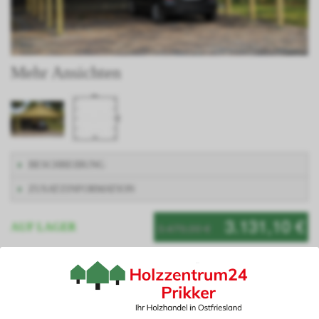
Mehr Ansichten
BESCHREIBUNG
ZUSATZINFORMATION
3.131,10 €
3.479,00 €
AUF LAGER
Artikelnummer: MONZAVI800800
Planen Sie Ihren Carport ganz nach Ihren Wünschen mit