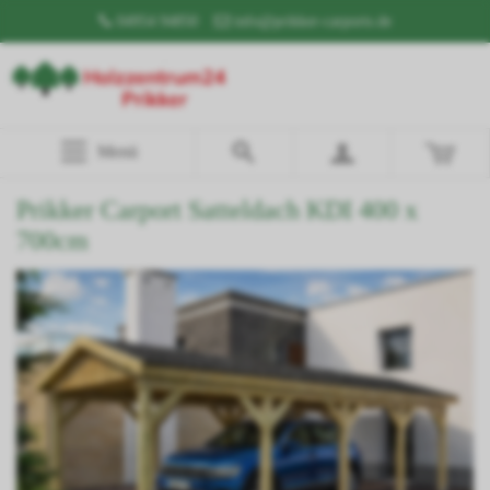
04954 94850
info@prikker-carports.de
Menü
Prikker Carport Satteldach KDI 400 x
700cm