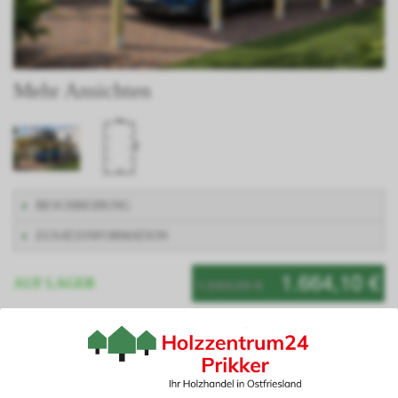
Mehr Ansichten
BESCHREIBUNG
ZUSATZINFORMATION
1.664,10 €
1.849,00 €
AUF LAGER
Artikelnummer: NÜRBURGIV400700
Planen Sie Ihren Carport ganz nach Ihren Wünschen mit