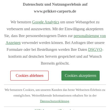
unserem
Flachdach-Konfigurator
,
Satteldach-Konfigurator
Datenschutz und Nutzungserlebnis auf
und
Anlehn-Konfigurator
.
www.prikker-carports.de
Sommeraktion 10% Rabatt auf das
Wir benutzen
Google Analytics
um unser Webangebot zu
Grundmodell aller Carports.
verbessern und auszuwerten. Mit der Einwilligung akzeptieren
Sie, dass Ihre personenbezogenen Daten zur
personalisierung von
Anzeigen
verwendet werden können. Bei Anfragen über unsere
Sondermodelle sind von der Aktion ausgeschlossen
Formulare oder bei Bestellungen werden Ihre Daten
DSGVO
-
konform auf deutschen Servern gespeichert und auf Wunsch
I
hre Vorteile bei Prikker-Carports
Ihrerseits gelöscht.
Fachberatung: 04954 94850
Verkauf vom Hersteller
Cookies ablehnen
Cookies akzeptieren
Produziert in Deutschland
Bequemer Online-Kauf
Wir benutzen Cookies, um unseren Kunden das beste Webseiten-Erlebnis zu
Bundesweite Lieferung
ermöglichen. Weiterführende Informationen erhalten Sie in der
Mehr Vorteile
anzeigen
Datenschutzerklärung
.
Individuelle Planung Ihres Projektes