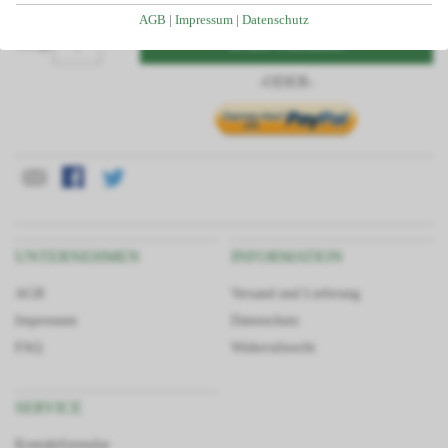
Individuelle Planung Ihres Projektes
AGB
|
Impressum
|
Datenschutz
Kostenlose Beratung und Angebotserstellung
In den Warenkorb
Menge
Telefonservice durch unser geschultes Fachpersonal
-ODER-
Passgenauigkeit da alle Teile aus unserem Haus
Großes Lager dadurch kurze Lieferzeiten
Finanzierung/Ratenkauf möglich
Statiken und Skizzen bei Bedarf verfügbar
Große Auswahl an Zubehörartikeln
UNTERNEHMEN
INFORMATION
AGB
Versand und Lieferung
Impressum
Datenschutz
FAQ
Widerrufsrecht
SERVICE
Kontaktformular