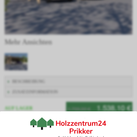
Mehr Ansichten
BESCHREIBUNG
ZUSATZINFORMATION
1.538,10 €
1.709,00 €
AUF LAGER
Artikelnummer: ASSENVIII600600