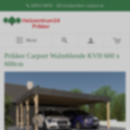
04954 94850
info@prikker-carports.de
Menü
Prikker Carport Walmblende KVH 600 x
600cm