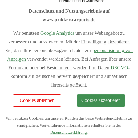
Planen Sie Ihren Carport ganz nach Ihren Wünschen mit
Datenschutz und Nutzungserlebnis auf
unserem
Flachdach-Konfigurator
,
Satteldach-Konfigurator
www.prikker-carports.de
und
Anlehn-Konfigurator
.
Wir benutzen
Google Analytics
um unser Webangebot zu
Sommeraktion 10% Rabatt auf das
verbessern und auszuwerten. Mit der Einwilligung akzeptieren
Grundmodell aller Carports.
Sie, dass Ihre personenbezogenen Daten zur
personalisierung von
Anzeigen
verwendet werden können. Bei Anfragen über unsere
Sondermodelle sind von der Aktion ausgeschlossen
Formulare oder bei Bestellungen werden Ihre Daten
DSGVO
-
konform auf deutschen Servern gespeichert und auf Wunsch
I
hre Vorteile bei Prikker-Carports
Ihrerseits gelöscht.
Fachberatung: 04954 94850
Cookies ablehnen
Cookies akzeptieren
Verkauf vom Hersteller
Produziert in Deutschland
Wir benutzen Cookies, um unseren Kunden das beste Webseiten-Erlebnis zu
Bequemer Online-Kauf
ermöglichen. Weiterführende Informationen erhalten Sie in der
Bundesweite Lieferung
Mehr Vorteile
anzeigen
Datenschutzerklärung
.